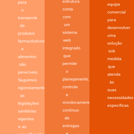
estrutura
para
equipe
conta
o
comercial
com
transporte
para
um
de
desenvolver
sistema
produtos
uma
web
farmacêuticos
solução
integrado
e
sob
que
alimentos
medida
permite
não
que
o
perecíveis.
atenda
planejamento,
Seguimos
às
controle
rigorosamente
suas
e
as
necessidades
monitoramento
legislações
específicas.
contínuo
sanitárias
de
vigentes
entregas
e as
e