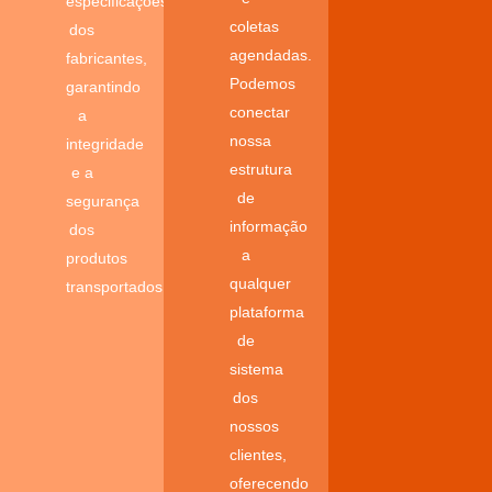
especificações
coletas
dos
agendadas.
fabricantes,
Podemos
garantindo
conectar
a
nossa
integridade
estrutura
e a
de
segurança
informação
dos
a
produtos
qualquer
transportados.
plataforma
de
sistema
dos
nossos
clientes,
oferecendo