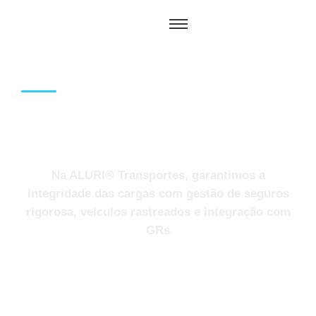
QUALIFICAÇÃO
Na ALURI® Transportes, garantimos a
integridade das cargas com gestão de seguros
rigorosa, veículos rastreados e integração com
GRs