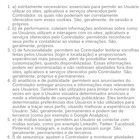
a) estritamente necessários: essenciais para permitir ao Usuário
utilizar os sites, aplicativos e serviços oferecidos pelo
Controlador, os quais não poderiam ser corretamente
oferecidos sem esses cookies. São, geralmente, de sessão e
próprios.
b) de performance: coletam informações anônimas sobre como
os Usuários utilizam e interagem com os sites, aplicativos e
serviços oferecidos pelo Controlador, permitindo reconhecer
seus perfis e contabilizar as visitas e interações. São,
geralmente, próprios.
c) de funcionalidade: permitem ao Controlador lembrar escolhas
feitas pelos Usuários (login e localização) e proporcionam
experiências mais pessoais, além de possibilitar eventuais
customizações, quando disponibilizadas. Essas informações
podem ser anonimizadas e não rastreiam atividades fora dos
sites, aplicativos e serviços oferecidos pelo Controlador. São,
geralmente, próprios e permanentes.
d) analíticos e de publicidade: permitem aos anunciantes do
Controlador entregar anúncios e informações mais relevantes
aos Usuários. Também são utilizados para limitar o número de
vezes em que o Usuário visualiza determinados anúncios e
medir a efetividade de campanhas publicitárias. Eles lembram
determinadas preferências dos Usuários e são utilizados para
auxiliar a traçar seus perfis, visando melhorar a experiência do
Usuário. São, geralmente, permanentes e podem ser de
terceiros (como por exemplo o Google Analytics).
e) de mídias sociais: permitem ao Usuário se conectar com
mídias sociais, como por exemplo LinkedIn, Twitter, Facebook,
Pinterest e Instagram, e outras que possam surgir. São,
geralmente, permanentes e de terceiros.
f) de segurança: ajudam o Controlador a monitorar atividades