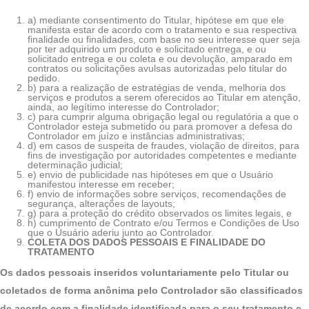
a) mediante consentimento do Titular, hipótese em que ele
manifesta estar de acordo com o tratamento e sua respectiva
finalidade ou finalidades, com base no seu interesse quer seja
por ter adquirido um produto e solicitado entrega, e ou
solicitado entrega e ou coleta e ou devolução, amparado em
contratos ou solicitações avulsas autorizadas pelo titular do
pedido.
b) para a realização de estratégias de venda, melhoria dos
serviços e produtos a serem oferecidos ao Titular em atenção,
ainda, ao legítimo interesse do Controlador;
c) para cumprir alguma obrigação legal ou regulatória a que o
Controlador esteja submetido ou para promover a defesa do
Controlador em juízo e instâncias administrativas;
d) em casos de suspeita de fraudes, violação de direitos, para
fins de investigação por autoridades competentes e mediante
determinação judicial;
e) envio de publicidade nas hipóteses em que o Usuário
manifestou interesse em receber;
f) envio de informações sobre serviços, recomendações de
segurança, alterações de layouts;
g) para a proteção do crédito observados os limites legais, e
h) cumprimento de Contrato e/ou Termos e Condições de Uso
que o Usuário aderiu junto ao Controlador.
COLETA DOS DADOS PESSOAIS E FINALIDADE DO
TRATAMENTO
Os dados pessoais inseridos voluntariamente pelo Titular ou
coletados de forma anônima pelo Controlador são classificados
de acordo com a finalidade identificada para o seu tratamento e